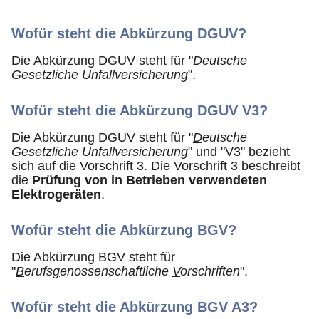
Wofür steht die Abkürzung DGUV?
Die Abkürzung DGUV steht für "
D
eutsche
G
esetzliche
U
nfall
v
ersicherung
".
Wofür steht die Abkürzung DGUV V3?
Die Abkürzung DGUV steht für "
D
eutsche
G
esetzliche
U
nfall
v
ersicherung
" und "V3" bezieht
sich auf die Vorschrift 3. Die Vorschrift 3 beschreibt
die
Prüfung von in Betrieben verwendeten
Elektrogeräten
.
Wofür steht die Abkürzung BGV?
Die Abkürzung BGV steht für
"
B
erufs
g
enossenschaftliche
V
orschriften
".
Wofür steht die Abkürzung BGV A3?