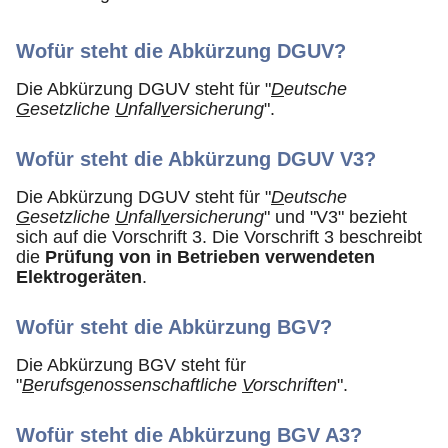
Wofür steht die Abkürzung DGUV?
Die Abkürzung DGUV steht für "
D
eutsche
G
esetzliche
U
nfall
v
ersicherung
".
Wofür steht die Abkürzung DGUV V3?
Die Abkürzung DGUV steht für "
D
eutsche
G
esetzliche
U
nfall
v
ersicherung
" und "V3" bezieht
sich auf die Vorschrift 3. Die Vorschrift 3 beschreibt
die
Prüfung von in Betrieben verwendeten
Elektrogeräten
.
Wofür steht die Abkürzung BGV?
Die Abkürzung BGV steht für
"
B
erufs
g
enossenschaftliche
V
orschriften
".
Wofür steht die Abkürzung BGV A3?